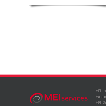
MEI se
Mans e
MEI S