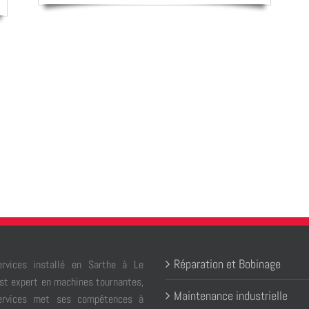
CONTACTEZ-NOUS !
ATELIERS
Réparation et Bobinage
rvices installé en Sarthe à Le
st expert en machines tournantes,
Maintenance industrielle
ervices met ses compétences à