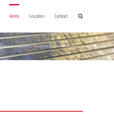
Vente
Location
Contact
e pompe et accessoires
Pompes électriques submersibles et Pompes immergées