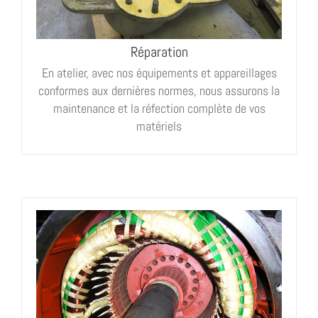
électropompes industrielles, pompes de surface,
pompes de forage, pompes submersibles, pompes
Réparation
de relevage, pompes d’assainissement, de stations
d’épuration, agitateurs, réducteurs,
En atelier, avec nos équipements et appareillages
motoréducteurs coaxiaux, ventilateurs, turbines de
conformes aux dernières normes, nous assurons la
refroidissement, roues et vis sans fin, pendulaires,
maintenance et la réfection complète de vos
transformateurs HT ou BT, enrobés, secs ou huilés.
matériels
Bobinages de moteurs asynchrones ou à courant