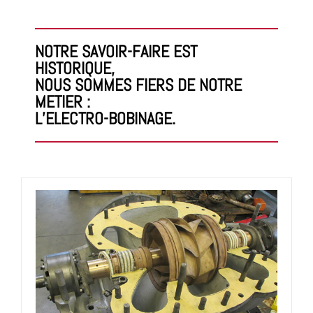
NOTRE SAVOIR-FAIRE EST
HISTORIQUE,
NOUS SOMMES FIERS DE NOTRE
METIER :
L’ELECTRO-BOBINAGE.
moteurs courant continu (DC),
Réparation de :
moteurs courant alternatif (AC), moteurs pas à pas,
moteurs asynchrones, moteurs autosynchrones,
moteurs Brushless, moteurs sécurité augmentée,
moteurs à rotor plat, moteurs basse et moyenne
tension, servomoteurs, moteurs-frein, moteurs de
levage, pompe à vide, compresseurs,