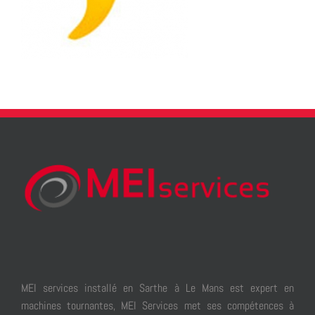
MEI services installé en Sarthe à Le Mans est expert en
machines tournantes, MEI Services met ses compétences à