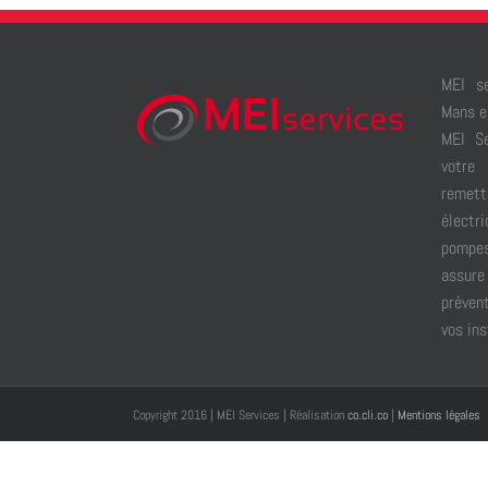
MEI se
Mans e
MEI S
votre 
remett
électr
pompes
assur
préven
vos ins
Copyright 2016 | MEI Services | Réalisation
co.cli.co
|
Mentions légales