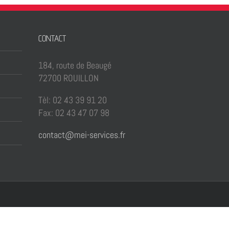
CONTACT
184, route de Beaugé
72700 ROUILLON
Tèl: 02 43 39 91 20
Fax: 02 43 47 07 98
contact@mei-services.fr