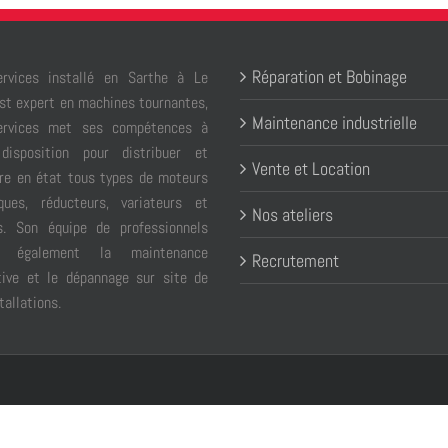
Réparation et Bobinage
rvices installé en Sarthe à Le
st expert en machines tournantes,
Maintenance industrielle
ervices met ses compétences à
disposition pour distribuer et
Vente et Location
re en état tous types de moteurs
iques, réducteurs, variateurs et
Nos ateliers
. Son équipe de professionnels
e également la maintenance
Recrutement
tive et le dépannage sur site de
tallations.