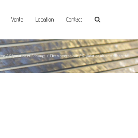
Vente
Location
Contact
ome
Réparation et Bobinage
Électromécanique
Reparation alternateur sarthe