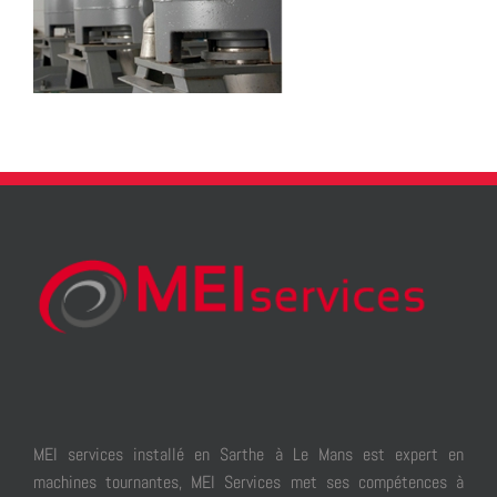
MEI services installé en Sarthe à Le Mans est expert en
machines tournantes, MEI Services met ses compétences à